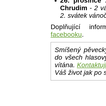
26. prosince
Chrudim
-
2 v
2. svátek váno
Doplňující inf
facebooku
.
Smíšený pěveck
do všech hlasov
vítána.
Kontaktuj
Váš život jak po 