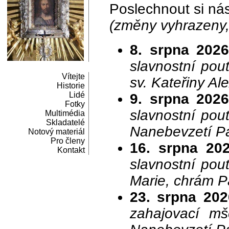
Poslechnout si ná
(změny vyhrazeny, 
8. srpna 2026
slavnostní pou
Vítejte
sv. Kateřiny Al
Historie
Lidé
9. srpna 2026
Fotky
slavnostní pou
Multimédia
Skladatelé
Nanebevzetí P
Notový materiál
Pro členy
16. srpna 202
Kontakt
slavnostní pou
Marie, chrám 
23. srpna 202
zahajovací mš