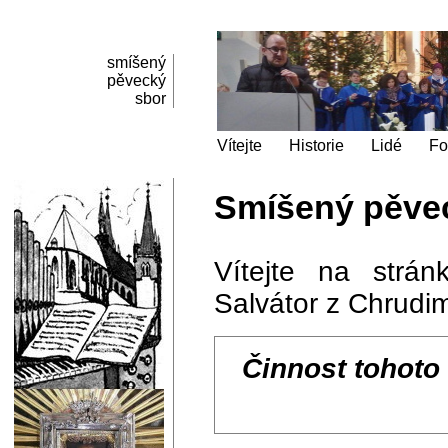
smíšený
pěvecký
sbor
Vítejte
Historie
Lidé
Fo
Smíšený pěvec
Vítejte na strá
Salvátor z Chrudim
Činnost tohoto